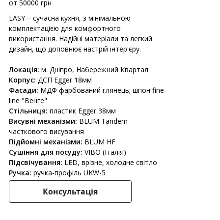
от 50000 грн
EASY – сучасна кухня, з мінімальною
комплектацією для комфортного
використання. Надійні матеріали та легкий
дизайн, що доповнює настрій інтер'єру.
Локація:
м. Дніпро, Набережний Квартал
Корпус:
ДСП Egger 18мм
Фасади:
МДФ фарбований глянець; шпон fine-
line "Венге"
Стільниця:
пластик Egger 38мм
Висувні механізми:
BLUM Tandem
часткового висування
Підйомні механізми:
BLUM HF
Сушіння для посуду:
VIBO (Італія)
Підсвічування:
LED, врізне, холодне світло
Ручка:
ручка-профіль UKW-5
Консультація