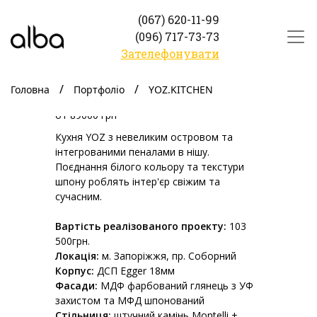
(067) 620-11-99
(096) 717-73-73
Зателефонувати
YOZ.KITCHEN
Головна
Портфоліо
YOZ.KITCHEN
от 89000 грн
Кухня YOZ з невеликим островом та
інтегрованими пеналами в нішу.
Поєднання білого кольору та текстури
шпону роблять інтер'єр свіжим та
сучасним.
Вартість реалізованого проекту:
103
500грн.
Локація:
м. Запоріжжя, пр. Соборний
Корпус:
ДСП Egger 18мм
Фасади:
МДФ фарбований глянець з УФ
захистом та МФД шпонований
Стільниця:
штучний камінь Montelli +