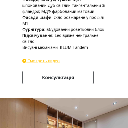
шпонований Дуб світлий тангентальний 3і
фландри; МДФ фарбований матовий
Фасади шафи:
скло розжарене у профілі
M1
Фурнітура:
вбудований розетковий блок
Підсвічування:
Led врізне нейтральне
світло
Висувні механізми: BLUM Tandem
Смотреть видео
Консультація