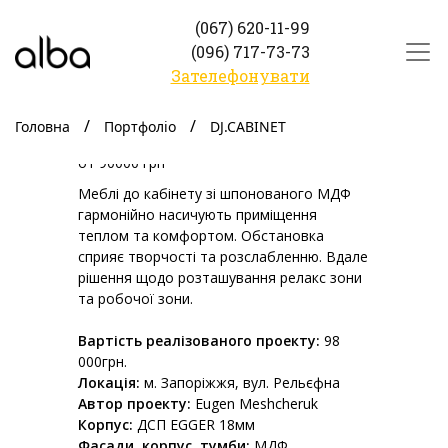
(067) 620-11-99
(096) 717-73-73
Зателефонувати
DJ.CABINET
Головна
Портфоліо
DJ.CABINET
от 90000 грн
Меблі до кабінету зі шпонованого МДФ
гармонійно насичують приміщення
теплом та комфортом. Обстановка
сприяє творчості та розслабленню. Вдале
рішення щодо розташування релакс зони
та робочої зони.
Вартість реалізованого проекту:
98
000грн.
Локація:
м. Запоріжжя, вул. Рельєфна
Автор проекту:
Eugen Meshcheruk
Корпус:
ДСП EGGER 18мм
Фасади, корпус, тумби:
МДФ