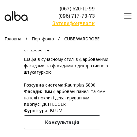
(067) 620-11-99
(096) 717-73-73
Зателефонувати
CUBE.WARDROBE
Головна
Портфоліо
CUBE.WARDROBE
от 25000 грн
Шафа в сучасному стилі з фарбованими
фасадами та фасадами з декоративною
штукатуркою.
Розсувна система:
Raumplus S800
Фасади:
4мм фарбовані панелі та 4мм
панелі покриті декатируванням
Корпус:
ДСП EGGER
Фурнітура:
BLUM
Консультація