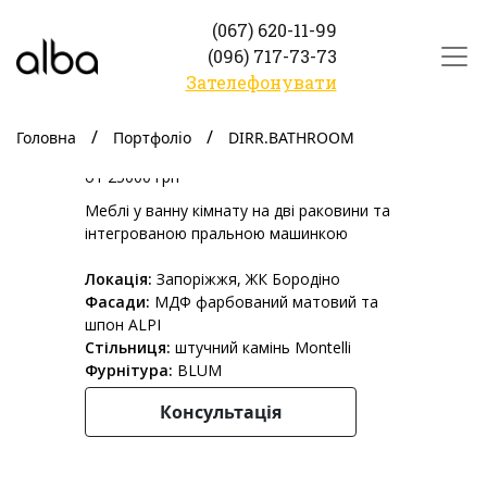
(067) 620-11-99
(096) 717-73-73
Зателефонувати
DIRR.BATHROOM
Головна
Портфоліо
DIRR.BATHROOM
от 25000 грн
Меблі у ванну кімнату на дві раковини та
інтегрованою пральною машинкою
Локація:
Запоріжжя, ЖК Бородіно
Фасади:
МДФ фарбований матовий та
шпон ALPI
Стільниця:
штучний камінь Montelli
Фурнітура:
BLUM
Консультація